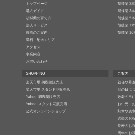
トップページ
胡蝶蘭 2
購入ガイド
胡蝶蘭 3
胡蝶蘭の育て方
胡蝶蘭 5
法人サービス
胡蝶蘭 7
農園のご案内
胡蝶蘭 1
送料・配送エリア
アクセス
事業内容
お問い合わせ
SHOPPING
ご案内
楽天市場 胡蝶蘭販売店
就任や昇
楽天市場 スタンド花販売店
母の日に
Yahoo! 胡蝶蘭販売店
敬老の日
Yahoo! スタンド花販売店
お中元・
公式オンラインショップ
勲章や褒
選挙のお
長寿のお
周年のお