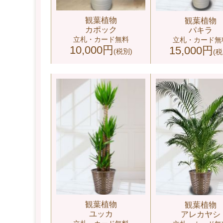
観葉植物
観葉植物
カポック
パキラ
立札・カード無料
立札・カード無
10,000円
15,000円
(税別)
(税
観葉植物
観葉植物
ユッカ
アレカヤシ